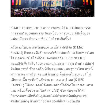
K-MET Festival 2019 มากกว่าคอนเสิร์ต! แต่เป็นมหกรรม
การรวมตัวของพลพรรครักเค-ป็อป ทุกรูปแบบ ที่ฟังใจของ
แฟนคลับชาวไทยมากที่สุด กำลังจะเกิดขึ้น!!
ครั้งแรกในประเทศไทยของ เค เม็ต เฟสติวัล (K Met
Festival) กิจกรรมที่สร้างสรรค์เพื่อแฟนคลับเค-ป็อปชาวไทย
โดยเฉพาะ ชูไฮไลท์ด้วย เค-คอนเสิร์ต (K-CONCERT)
คอนเสิร์ตที่เต็มไปด้วยความสนุกและความสุข ด้วยไลน์อัพ 4
ศิลปินเกาหลี ซึ่งต่างเป็นที่ชื่นชอบของแฟนๆชาวไทย ครั้งนี้
พวกเขาจะมาพร้อมคอนเสิร์ตอย่างเต็มอิ่ม-เต็มรูปแบบ!! ไม่
เพียงเท่านั้น ทุกศิลปินยังร่วม เค-เรด คาร์เพท (K-RED
CARPET) ให้แฟนคลับได้พบปะอย่างใกล้ชิดในช่วงเดินพรม
แดง พร้อมทั้งช่วง เค-ไลฟ์ (K-LIVE) ซึ่งแฟนๆ จะได้ทำ
กิจกรรมแฟนมีตติ้งในรูปแบบไลฟ์ด้วยการพิมพ์พูดคุยกับ
ศิลปินได้สดๆ ผ่านหน้าจอ แล้วยังมีพื้นที่แห่งไอเดีย