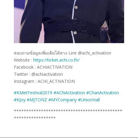
สอบถามข้อมูลเพิ่มเติมได้ทาง Line @achi_activation
Website :
https://ticket.achi.co.th/
Facebook : ACHIACTIVATION
Twitter : @achiactivation
Instagram : ACHI_ACTIVATION
#KMetFestival2019
#AChiActivation
#ChanActivation
#KJoy
#MJTONZ
#MYCompany
#UnionHall
********************************************
*****************