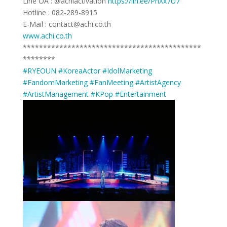
Line OA : @achiactivation
https://lin.ee/PnXx7U7
Hotline : 082-289-8915
E-Mail : contact@achi.co.th
www.achi.co.th
********************************************
********
#RYEOUN
#KoreaActor
#IdolMarketing
#FandomMarketing
#FanMeeting
#ArtistAgency
#ArtistManagement
#KPop
#Entertainment